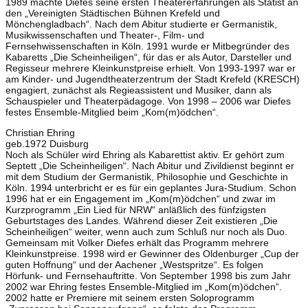
1989 machte Diefes seine ersten Theatererfahrungen als Statist an
den „Vereinigten Städtischen Bühnen Krefeld und
Mönchengladbach“. Nach dem Abitur studierte er Germanistik,
Musikwissenschaften und Theater-, Film- und
Fernsehwissenschaften in Köln. 1991 wurde er Mitbegründer des
Kabaretts „Die Scheinheiligen“, für das er als Autor, Darsteller und
Regisseur mehrere Kleinkunstpreise erhielt. Von 1993-1997 war er
am Kinder- und Jugendtheaterzentrum der Stadt Krefeld (KRESCH)
engagiert, zunächst als Regieassistent und Musiker, dann als
Schauspieler und Theaterpädagoge. Von 1998 – 2006 war Diefes
festes Ensemble-Mitglied beim „Kom(m)ödchen“.
Christian Ehring
geb.1972 Duisburg
Noch als Schüler wird Ehring als Kabarettist aktiv. Er gehört zum
Septett „Die Scheinheiligen“. Nach Abitur und Zivildienst beginnt er
mit dem Studium der Germanistik, Philosophie und Geschichte in
Köln. 1994 unterbricht er es für ein geplantes Jura-Studium. Schon
1996 hat er ein Engagement im „Kom(m)ödchen“ und zwar im
Kurzprogramm „Ein Lied für NRW“ anläßlich des fünfzigsten
Geburtstages des Landes. Während dieser Zeit existieren „Die
Scheinheiligen“ weiter, wenn auch zum Schluß nur noch als Duo.
Gemeinsam mit Volker Diefes erhält das Programm mehrere
Kleinkunstpreise. 1998 wird er Gewinner des Oldenburger „Cup der
guten Hoffnung“ und der Aachener „Westspritze“. Es folgen
Hörfunk- und Fernsehauftritte. Von September 1998 bis zum Jahr
2002 war Ehring festes Ensemble-Mitglied im „Kom(m)ödchen“.
2002 hatte er Premiere mit seinem ersten Soloprogramm