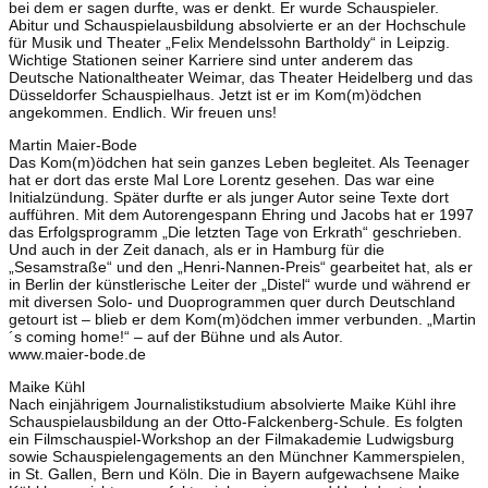
bei dem er sagen durfte, was er denkt. Er wurde Schauspieler.
Abitur und Schauspielausbildung absolvierte er an der Hochschule
für Musik und Theater „Felix Mendelssohn Bartholdy“ in Leipzig.
Wichtige Stationen seiner Karriere sind unter anderem das
Deutsche Nationaltheater Weimar, das Theater Heidelberg und das
Düsseldorfer Schauspielhaus. Jetzt ist er im Kom(m)ödchen
angekommen. Endlich. Wir freuen uns!
Martin Maier-Bode
Das Kom(m)ödchen hat sein ganzes Leben begleitet. Als Teenager
hat er dort das erste Mal Lore Lorentz gesehen. Das war eine
Initialzündung. Später durfte er als junger Autor seine Texte dort
aufführen. Mit dem Autorengespann Ehring und Jacobs hat er 1997
das Erfolgsprogramm „Die letzten Tage von Erkrath“ geschrieben.
Und auch in der Zeit danach, als er in Hamburg für die
„Sesamstraße“ und den „Henri-Nannen-Preis“ gearbeitet hat, als er
in Berlin der künstlerische Leiter der „Distel“ wurde und während er
mit diversen Solo- und Duoprogrammen quer durch Deutschland
getourt ist – blieb er dem Kom(m)ödchen immer verbunden. „Martin
´s coming home!“ – auf der Bühne und als Autor.
www.maier-bode.de
Maike Kühl
Nach einjährigem Journalistikstudium absolvierte Maike Kühl ihre
Schauspielausbildung an der Otto-Falckenberg-Schule. Es folgten
ein Filmschauspiel-Workshop an der Filmakademie Ludwigsburg
sowie Schauspielengagements an den Münchner Kammerspielen,
in St. Gallen, Bern und Köln. Die in Bayern aufgewachsene Maike