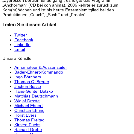
„Zypressen bei Sonnenaufgang“, es folgte das Programm
„Anchorman“ (CD bei con anima). 2006 kehrte er zurück zum
Kom(m)ödchen und ist bis heute Ensemblemitglied bei den
Produktionen „Couch“, „Sushi“ und „Freaks“.
Teilen Sie diesen Artikel
Twitter
Facebook
LinkedIn
Email
Unsere Künstler
Annamateur & Aussensaiter
Bader-Ehnert-Kommando
Ingo Börchers
Thomas C. Breuer
Jochen Busse
Hans-Günter Butzko
Matthias Deutschmann
Wiglaf Droste
Michael Ehnert
Christian Ehring
Horst Evers
Thomas Freitag
Kirsten Fuchs
Rainald Grebe