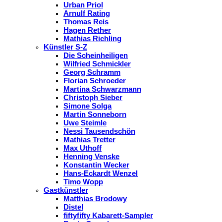
Urban Priol
Arnulf Rating
Thomas Reis
Hagen Rether
Mathias Richling
Künstler S-Z
Die Scheinheiligen
Wilfried Schmickler
Georg Schramm
Florian Schroeder
Martina Schwarzmann
Christoph Sieber
Simone Solga
Martin Sonneborn
Uwe Steimle
Nessi Tausendschön
Mathias Tretter
Max Uthoff
Henning Venske
Konstantin Wecker
Hans-Eckardt Wenzel
Timo Wopp
Gastkünstler
Matthias Brodowy
Distel
fiftyfifty Kabarett-Sampler