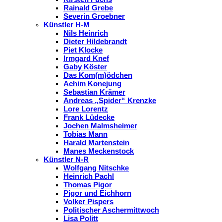
Rainald Grebe
Severin Groebner
Künstler H-M
Nils Heinrich
Dieter Hildebrandt
Piet Klocke
Irmgard Knef
Gaby Köster
Das Kom(m)ödchen
Achim Konejung
Sebastian Krämer
Andreas „Spider“ Krenzke
Lore Lorentz
Frank Lüdecke
Jochen Malmsheimer
Tobias Mann
Harald Martenstein
Manes Meckenstock
Künstler N-R
Wolfgang Nitschke
Heinrich Pachl
Thomas Pigor
Pigor und Eichhorn
Volker Pispers
Politischer Aschermittwoch
Lisa Politt