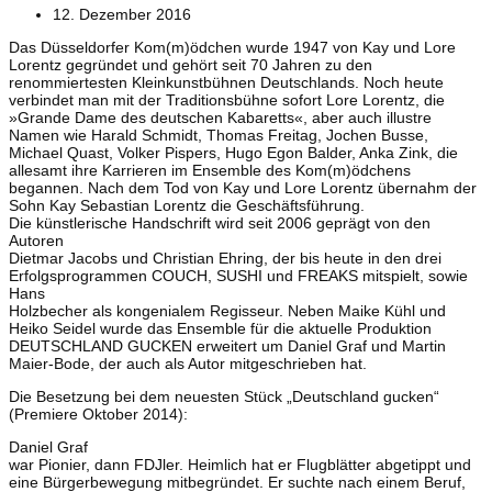
12. Dezember 2016
Das Düsseldorfer Kom(m)ödchen wurde 1947 von Kay und Lore
Lorentz gegründet und gehört seit 70 Jahren zu den
renommiertesten Kleinkunstbühnen Deutschlands. Noch heute
verbindet man mit der Traditionsbühne sofort Lore Lorentz, die
»Grande Dame des deutschen Kabaretts«, aber auch illustre
Namen wie Harald Schmidt, Thomas Freitag, Jochen Busse,
Michael Quast, Volker Pispers, Hugo Egon Balder, Anka Zink, die
allesamt ihre Karrieren im Ensemble des Kom(m)ödchens
begannen. Nach dem Tod von Kay und Lore Lorentz übernahm der
Sohn Kay Sebastian Lorentz die Geschäftsführung.
Die künstlerische Handschrift wird seit 2006 geprägt von den
Autoren
Dietmar Jacobs und Christian Ehring, der bis heute in den drei
Erfolgsprogrammen COUCH, SUSHI und FREAKS mitspielt, sowie
Hans
Holzbecher als kongenialem Regisseur. Neben Maike Kühl und
Heiko Seidel wurde das Ensemble für die aktuelle Produktion
DEUTSCHLAND GUCKEN erweitert um Daniel Graf und Martin
Maier-Bode, der auch als Autor mitgeschrieben hat.
Die Besetzung bei dem neuesten Stück „Deutschland gucken“
(Premiere Oktober 2014):
Daniel Graf
war Pionier, dann FDJler. Heimlich hat er Flugblätter abgetippt und
eine Bürgerbewegung mitbegründet. Er suchte nach einem Beruf,