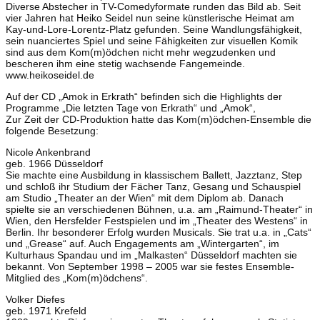
Diverse Abstecher in TV-Comedyformate runden das Bild ab. Seit
vier Jahren hat Heiko Seidel nun seine künstlerische Heimat am
Kay-und-Lore-Lorentz-Platz gefunden. Seine Wandlungsfähigkeit,
sein nuanciertes Spiel und seine Fähigkeiten zur visuellen Komik
sind aus dem Kom(m)ödchen nicht mehr wegzudenken und
bescheren ihm eine stetig wachsende Fangemeinde.
www.heikoseidel.de
Auf der CD „Amok in Erkrath“ befinden sich die Highlights der
Programme „Die letzten Tage von Erkrath“ und „Amok“,
Zur Zeit der CD-Produktion hatte das Kom(m)ödchen-Ensemble die
folgende Besetzung:
Nicole Ankenbrand
geb. 1966 Düsseldorf
Sie machte eine Ausbildung in klassischem Ballett, Jazztanz, Step
und schloß ihr Studium der Fächer Tanz, Gesang und Schauspiel
am Studio „Theater an der Wien“ mit dem Diplom ab. Danach
spielte sie an verschiedenen Bühnen, u.a. am „Raimund-Theater“ in
Wien, den Hersfelder Festspielen und im „Theater des Westens“ in
Berlin. Ihr besonderer Erfolg wurden Musicals. Sie trat u.a. in „Cats“
und „Grease“ auf. Auch Engagements am „Wintergarten“, im
Kulturhaus Spandau und im „Malkasten“ Düsseldorf machten sie
bekannt. Von September 1998 – 2005 war sie festes Ensemble-
Mitglied des „Kom(m)ödchens“.
Volker Diefes
geb. 1971 Krefeld