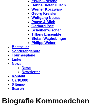
Erwin Grosche
Hanns Dieter Hüsch
Werner Koczwara
Georg Kreisler
Wolfgang Neuss
Pause & Alich
Gerhard Polt
Scheibenwischer
Tiffany Ensemble
Stefan Waghubinger
Philipp Weber
Bestseller
Sonderangebote
Tourneepläne
Links
News
News
Newsletter
Kontakt
Cart
0,00
€
0 Items
-
Search
Biografie Kommoedchen