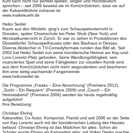
Kühl kann nicht nur perfekt spielen, singen und Hochdeutsch
sprechen – seit 2006 beweist sie im Kom(m)ödchen, dass sie auf
der Kabarettbühne zuhause ist.
www.maikekuehl.de
Heiko Seidel
Kaum aus den Windeln, ging’s zum Schauspielunterricht in
Dresden, später Clownschule bei Peter Shub (New York) und
Akrobatikunterricht in Zürich. Er war zu sehen in Produktionen des
Düsseldorfer Schauspielhauses oder des Bauhaus in Dessau.
Diverse Abstecher in TV-Comedyformate runden das Bild ab. Seit
2002 hat Heiko Seidel nun seine künstlerische Heimat am Kay-und-
Lore-Lorentz-Platz gefunden. Seine Wandlungsfähigkeit, sein
nuanciertes Spiel und seine Fähigkeiten zur visuellen Komik sind
aus dem Kom(m)ödchen nicht mehr wegzudenken und bescheren
ihm eine stetig wachsende Fangemeinde.
www.heikoseidel.de
Die Programme „Freaks – Eine Abrechnung“ (Premiere 2012),
„Sushi – Ein Requiem“ (Premiere 2009) und „Couch – Ein
Heimatabend“ (Premiere 2006) werden bis heute regelmäßig
aufgeführt!
Ihre Besetzung:
Christian Ehring
Kabarettist, Co-Autor, Komponist, Pianist und seit 2006 an der Seite
von Kay Lorentz auch mit der künstlerischen Leitung des Hauses
befasst: Christian Ehring ist das Mädchen für alles. Schon als
Schüler wurde Ehring als Kabarettist aktiv, mit Volker Diefes machte