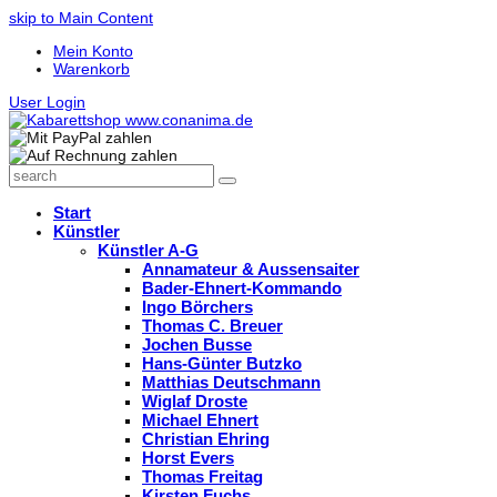
skip to Main Content
Mein Konto
Warenkorb
User Login
search
Search
Start
Künstler
Künstler A-G
Annamateur & Aussensaiter
Bader-Ehnert-Kommando
Ingo Börchers
Thomas C. Breuer
Jochen Busse
Hans-Günter Butzko
Matthias Deutschmann
Wiglaf Droste
Michael Ehnert
Christian Ehring
Horst Evers
Thomas Freitag
Kirsten Fuchs