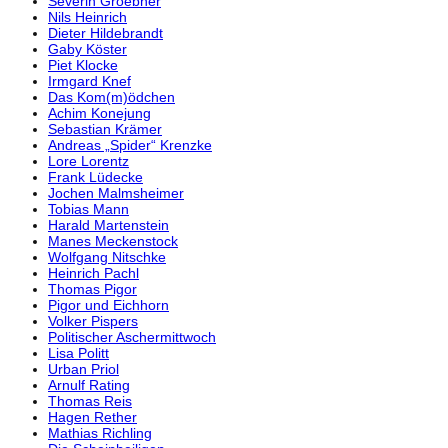
Severin Groebner
Nils Heinrich
Dieter Hildebrandt
Gaby Köster
Piet Klocke
Irmgard Knef
Das Kom(m)ödchen
Achim Konejung
Sebastian Krämer
Andreas „Spider“ Krenzke
Lore Lorentz
Frank Lüdecke
Jochen Malmsheimer
Tobias Mann
Harald Martenstein
Manes Meckenstock
Wolfgang Nitschke
Heinrich Pachl
Thomas Pigor
Pigor und Eichhorn
Volker Pispers
Politischer Aschermittwoch
Lisa Politt
Urban Priol
Arnulf Rating
Thomas Reis
Hagen Rether
Mathias Richling