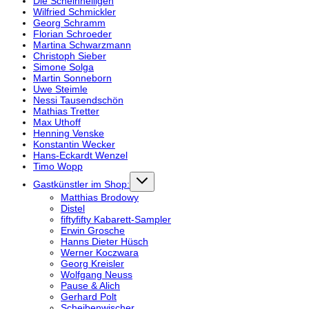
Die Scheinheiligen
Wilfried Schmickler
Georg Schramm
Florian Schroeder
Martina Schwarzmann
Christoph Sieber
Simone Solga
Martin Sonneborn
Uwe Steimle
Nessi Tausendschön
Mathias Tretter
Max Uthoff
Henning Venske
Konstantin Wecker
Hans-Eckardt Wenzel
Timo Wopp
Gastkünstler im Shop:
Matthias Brodowy
Distel
fiftyfifty Kabarett-Sampler
Erwin Grosche
Hanns Dieter Hüsch
Werner Koczwara
Georg Kreisler
Wolfgang Neuss
Pause & Alich
Gerhard Polt
Scheibenwischer