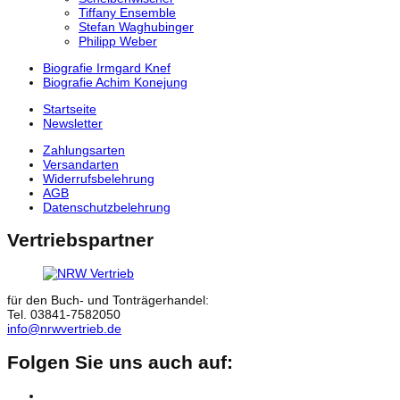
Tiffany Ensemble
Stefan Waghubinger
Philipp Weber
previous
Biografie Irmgard Knef
post:
next
Biografie Achim Konejung
post:
Startseite
Newsletter
Zahlungsarten
Versandarten
Widerrufsbelehrung
AGB
Datenschutzbelehrung
Vertriebspartner
für den Buch- und Tonträgerhandel:
Tel. 03841-7582050
info@nrwvertrieb.de
Folgen Sie uns auch auf:
Facebook