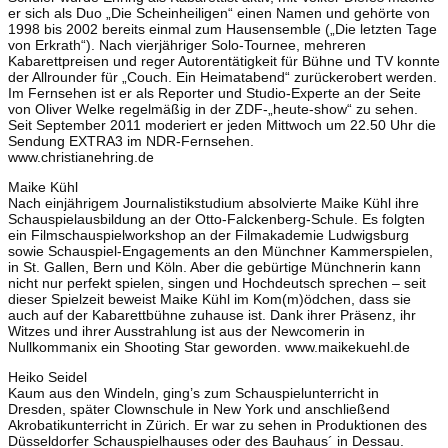
er sich als Duo „Die Scheinheiligen“ einen Namen und gehörte von
1998 bis 2002 bereits einmal zum Hausensemble („Die letzten Tage
von Erkrath“). Nach vierjähriger Solo-Tournee, mehreren
Kabarettpreisen und reger Autorentätigkeit für Bühne und TV konnte
der Allrounder für „Couch. Ein Heimatabend“ zurückerobert werden.
Im Fernsehen ist er als Reporter und Studio-Experte an der Seite
von Oliver Welke regelmäßig in der ZDF-„heute-show“ zu sehen.
Seit September 2011 moderiert er jeden Mittwoch um 22.50 Uhr die
Sendung EXTRA3 im NDR-Fernsehen.
www.christianehring.de
Maike Kühl
Nach einjährigem Journalistikstudium absolvierte Maike Kühl ihre
Schauspielausbildung an der Otto-Falckenberg-Schule. Es folgten
ein Filmschauspielworkshop an der Filmakademie Ludwigsburg
sowie Schauspiel-Engagements an den Münchner Kammerspielen,
in St. Gallen, Bern und Köln. Aber die gebürtige Münchnerin kann
nicht nur perfekt spielen, singen und Hochdeutsch sprechen – seit
dieser Spielzeit beweist Maike Kühl im Kom(m)ödchen, dass sie
auch auf der Kabarettbühne zuhause ist. Dank ihrer Präsenz, ihr
Witzes und ihrer Ausstrahlung ist aus der Newcomerin in
Nullkommanix ein Shooting Star geworden. www.maikekuehl.de
Heiko Seidel
Kaum aus den Windeln, ging’s zum Schauspielunterricht in
Dresden, später Clownschule in New York und anschließend
Akrobatikunterricht in Zürich. Er war zu sehen in Produktionen des
Düsseldorfer Schauspielhauses oder des Bauhaus´ in Dessau.