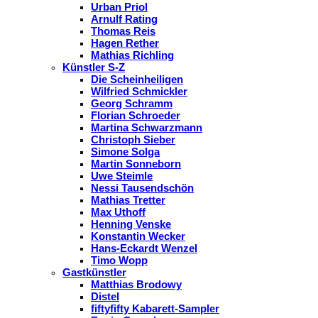
Urban Priol
Arnulf Rating
Thomas Reis
Hagen Rether
Mathias Richling
Künstler S-Z
Die Scheinheiligen
Wilfried Schmickler
Georg Schramm
Florian Schroeder
Martina Schwarzmann
Christoph Sieber
Simone Solga
Martin Sonneborn
Uwe Steimle
Nessi Tausendschön
Mathias Tretter
Max Uthoff
Henning Venske
Konstantin Wecker
Hans-Eckardt Wenzel
Timo Wopp
Gastkünstler
Matthias Brodowy
Distel
fiftyfifty Kabarett-Sampler