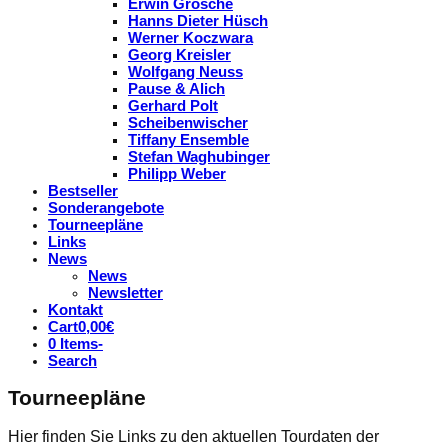
Erwin Grosche
Hanns Dieter Hüsch
Werner Koczwara
Georg Kreisler
Wolfgang Neuss
Pause & Alich
Gerhard Polt
Scheibenwischer
Tiffany Ensemble
Stefan Waghubinger
Philipp Weber
Bestseller
Sonderangebote
Tourneepläne
Links
News
News
Newsletter
Kontakt
Cart
0,00
€
0 Items
-
Search
Tourneepläne
Hier finden Sie Links zu den aktuellen Tourdaten der