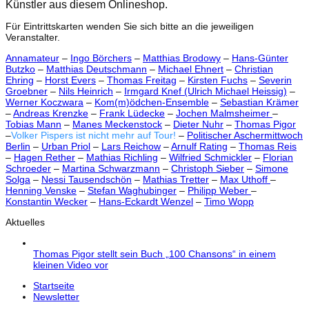
Künstler aus diesem Onlineshop.
Für Eintrittskarten wenden Sie sich bitte an die jeweiligen
Veranstalter.
Annamateur
–
Ingo Börchers
–
Matthias Brodowy
–
Hans-Günter
Butzko
–
Matthias Deutschmann
–
Michael Ehnert
–
Christian
Ehring
–
Horst Evers
–
Thomas Freitag
–
Kirsten Fuchs
–
Severin
Groebner
–
Nils Heinrich
–
Irmgard Knef (Ulrich Michael Heissig)
–
Werner Koczwara
–
Kom(m)ödchen-Ensemble
–
Sebastian Krämer
–
Andreas Krenzke
–
Frank Lüdecke
–
Jochen Malmsheimer
–
Tobias Mann
–
Manes Meckenstock
–
Dieter Nuhr
–
Thomas Pigor
–
Volker Pispers ist nicht mehr auf Tour!
–
Politischer Aschermittwoch
Berlin
–
Urban Priol
–
Lars Reichow
–
Arnulf Rating
–
Thomas Reis
–
Hagen Rether
–
Mathias Richling
–
Wilfried Schmickler
–
Florian
Schroeder
–
Martina Schwarzmann
–
Christoph Sieber
–
Simone
Solga
–
Nessi Tausendschön
–
Mathias Tretter
–
Max Uthoff
–
Henning Venske
–
Stefan Waghubinger
–
Philipp Weber
–
Konstantin Wecker
–
Hans-Eckardt Wenzel
–
Timo Wopp
Aktuelles
Thomas Pigor stellt sein Buch „100 Chansons“ in einem
kleinen Video vor
Startseite
Newsletter