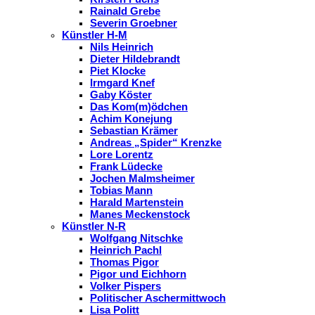
Rainald Grebe
Severin Groebner
Künstler H-M
Nils Heinrich
Dieter Hildebrandt
Piet Klocke
Irmgard Knef
Gaby Köster
Das Kom(m)ödchen
Achim Konejung
Sebastian Krämer
Andreas „Spider“ Krenzke
Lore Lorentz
Frank Lüdecke
Jochen Malmsheimer
Tobias Mann
Harald Martenstein
Manes Meckenstock
Künstler N-R
Wolfgang Nitschke
Heinrich Pachl
Thomas Pigor
Pigor und Eichhorn
Volker Pispers
Politischer Aschermittwoch
Lisa Politt