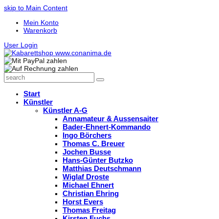
skip to Main Content
Mein Konto
Warenkorb
User Login
search
Search
Start
Künstler
Künstler A-G
Annamateur & Aussensaiter
Bader-Ehnert-Kommando
Ingo Börchers
Thomas C. Breuer
Jochen Busse
Hans-Günter Butzko
Matthias Deutschmann
Wiglaf Droste
Michael Ehnert
Christian Ehring
Horst Evers
Thomas Freitag
Kirsten Fuchs