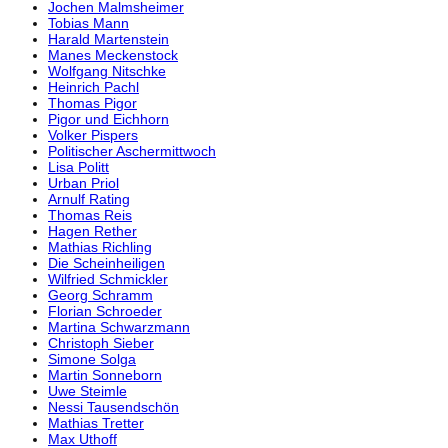
Jochen Malmsheimer
Tobias Mann
Harald Martenstein
Manes Meckenstock
Wolfgang Nitschke
Heinrich Pachl
Thomas Pigor
Pigor und Eichhorn
Volker Pispers
Politischer Aschermittwoch
Lisa Politt
Urban Priol
Arnulf Rating
Thomas Reis
Hagen Rether
Mathias Richling
Die Scheinheiligen
Wilfried Schmickler
Georg Schramm
Florian Schroeder
Martina Schwarzmann
Christoph Sieber
Simone Solga
Martin Sonneborn
Uwe Steimle
Nessi Tausendschön
Mathias Tretter
Max Uthoff