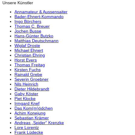
Unsere Künstler
Annamateur & Aussensaiter
Bader-Ehnert-Kommando
Ingo Börchers
Thomas C. Breuer
Jochen Busse
Hans-Günter Butzko
Matthias Deutschmann
Wiglaf Droste
Michael Ehnert
Christian Ehring
Horst Evers
Thomas Freitag
Kirsten Fuchs
Rainald Grebe
Severin Groebner
Nils Heinrich
Dieter Hildebrandt
Gaby Köster
Piet Klocke
Irmgard Knef
Das Kom(m)ödchen
Achim Konejung
Sebastian Krämer
Andreas „Spider“ Krenzke
Lore Lorentz
Frank Lüdecke