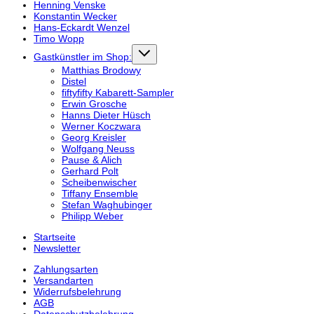
Henning Venske
Konstantin Wecker
Hans-Eckardt Wenzel
Timo Wopp
Gastkünstler im Shop:
Matthias Brodowy
Distel
fiftyfifty Kabarett-Sampler
Erwin Grosche
Hanns Dieter Hüsch
Werner Koczwara
Georg Kreisler
Wolfgang Neuss
Pause & Alich
Gerhard Polt
Scheibenwischer
Tiffany Ensemble
Stefan Waghubinger
Philipp Weber
Startseite
Newsletter
Zahlungsarten
Versandarten
Widerrufsbelehrung
AGB
Datenschutzbelehrung