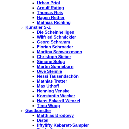
Urban Priol
Arnulf Rating
Thomas Reis
Hagen Rether
Mathias Richling
Künstler S-Z
Die Scheinheiligen
Wilfried Schmickler
Georg Schramm
Florian Schroeder
Martina Schwarzmann
Christoph Sieber
Simone Solga
Martin Sonneborn
Uwe Steimle
Nessi Tausendschön
Mathias Tretter
Max Uthoff
Henning Venske
Konstantin Wecker
Hans-Eckardt Wenzel
Timo Wopp
Gastkünstler
Matthias Brodowy
Distel
fiftyfifty Kabarett-Sampler