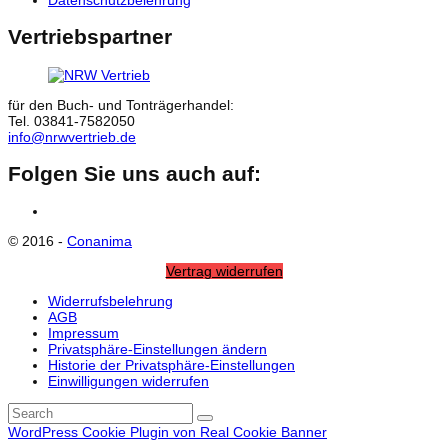
Vertriebspartner
für den Buch- und Tonträgerhandel:
Tel. 03841-7582050
info@nrwvertrieb.de
Folgen Sie uns auch auf:
Facebook
© 2016 -
Conanima
Vertrag widerrufen
Widerrufsbelehrung
AGB
Impressum
Privatsphäre-Einstellungen ändern
Historie der Privatsphäre-Einstellungen
Einwilligungen widerrufen
Back
Search
Submit
To
WordPress Cookie Plugin von Real Cookie Banner
Top