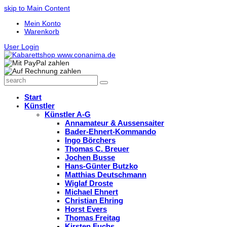
skip to Main Content
Mein Konto
Warenkorb
User Login
search
Search
Start
Künstler
Künstler A-G
Annamateur & Aussensaiter
Bader-Ehnert-Kommando
Ingo Börchers
Thomas C. Breuer
Jochen Busse
Hans-Günter Butzko
Matthias Deutschmann
Wiglaf Droste
Michael Ehnert
Christian Ehring
Horst Evers
Thomas Freitag
Kirsten Fuchs