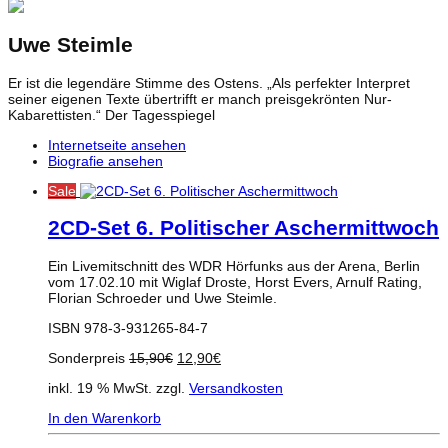
Uwe Steimle
Er ist die legendäre Stimme des Ostens. „Als perfekter Interpret
seiner eigenen Texte übertrifft er manch preisgekrönten Nur-
Kabarettisten.“ Der Tagesspiegel
Internetseite ansehen
Biografie ansehen
Sale
2CD-Set 6. Politischer Aschermittwoch
Ein Livemitschnitt des WDR Hörfunks aus der Arena, Berlin
vom 17.02.10 mit Wiglaf Droste, Horst Evers, Arnulf Rating,
Florian Schroeder und Uwe Steimle.
ISBN 978-3-931265-84-7
Ursprünglicher
Aktueller
Sonderpreis
15,90
€
12,90
€
Preis
Preis
inkl. 19 % MwSt.
zzgl.
Versandkosten
war:
ist:
15,90€
12,90€.
In den Warenkorb