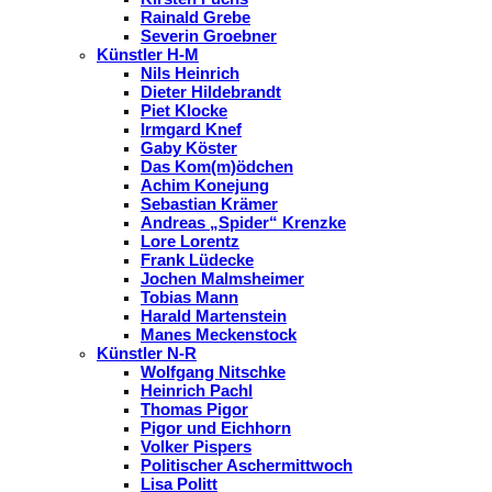
Rainald Grebe
Severin Groebner
Künstler H-M
Nils Heinrich
Dieter Hildebrandt
Piet Klocke
Irmgard Knef
Gaby Köster
Das Kom(m)ödchen
Achim Konejung
Sebastian Krämer
Andreas „Spider“ Krenzke
Lore Lorentz
Frank Lüdecke
Jochen Malmsheimer
Tobias Mann
Harald Martenstein
Manes Meckenstock
Künstler N-R
Wolfgang Nitschke
Heinrich Pachl
Thomas Pigor
Pigor und Eichhorn
Volker Pispers
Politischer Aschermittwoch
Lisa Politt