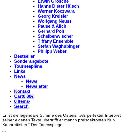
Erwin Grosche
Hanns Dieter Hüsch
Werner Koczwara
Georg Kreisler
Wolfgang Neuss
Pause & Alich
Gerhard Polt
Scheibenwischer
Tiffany Ensemble
Stefan Waghubinger
Philipp Weber
Bestseller
Sonderangebote
Tourneepläne
Links
News
News
Newsletter
Kontakt
Cart
0,00
€
0 Items
-
Search
Er ist die legendäre Stimme des Ostens. „Als perfekter Interpret
seiner eigenen Texte übertrifft er manch preisgekrönten Nur-
Kabarettisten.“ Der Tagesspiegel