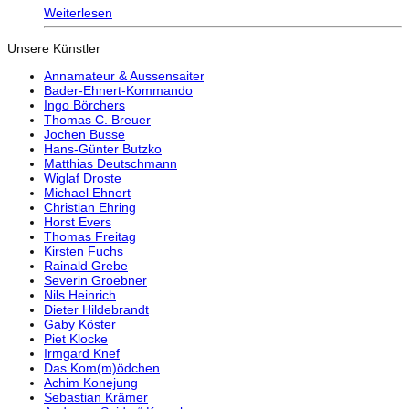
Weiterlesen
Unsere Künstler
Annamateur & Aussensaiter
Bader-Ehnert-Kommando
Ingo Börchers
Thomas C. Breuer
Jochen Busse
Hans-Günter Butzko
Matthias Deutschmann
Wiglaf Droste
Michael Ehnert
Christian Ehring
Horst Evers
Thomas Freitag
Kirsten Fuchs
Rainald Grebe
Severin Groebner
Nils Heinrich
Dieter Hildebrandt
Gaby Köster
Piet Klocke
Irmgard Knef
Das Kom(m)ödchen
Achim Konejung
Sebastian Krämer