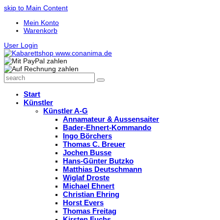
skip to Main Content
Mein Konto
Warenkorb
User Login
search
Search
Start
Künstler
Künstler A-G
Annamateur & Aussensaiter
Bader-Ehnert-Kommando
Ingo Börchers
Thomas C. Breuer
Jochen Busse
Hans-Günter Butzko
Matthias Deutschmann
Wiglaf Droste
Michael Ehnert
Christian Ehring
Horst Evers
Thomas Freitag
Kirsten Fuchs