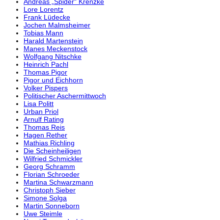
Andreas „Spider“ Krenzke
Lore Lorentz
Frank Lüdecke
Jochen Malmsheimer
Tobias Mann
Harald Martenstein
Manes Meckenstock
Wolfgang Nitschke
Heinrich Pachl
Thomas Pigor
Pigor und Eichhorn
Volker Pispers
Politischer Aschermittwoch
Lisa Politt
Urban Priol
Arnulf Rating
Thomas Reis
Hagen Rether
Mathias Richling
Die Scheinheiligen
Wilfried Schmickler
Georg Schramm
Florian Schroeder
Martina Schwarzmann
Christoph Sieber
Simone Solga
Martin Sonneborn
Uwe Steimle