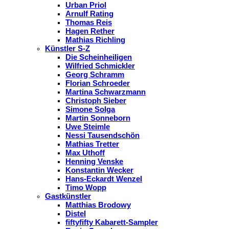
Urban Priol
Arnulf Rating
Thomas Reis
Hagen Rether
Mathias Richling
Künstler S-Z
Die Scheinheiligen
Wilfried Schmickler
Georg Schramm
Florian Schroeder
Martina Schwarzmann
Christoph Sieber
Simone Solga
Martin Sonneborn
Uwe Steimle
Nessi Tausendschön
Mathias Tretter
Max Uthoff
Henning Venske
Konstantin Wecker
Hans-Eckardt Wenzel
Timo Wopp
Gastkünstler
Matthias Brodowy
Distel
fiftyfifty Kabarett-Sampler