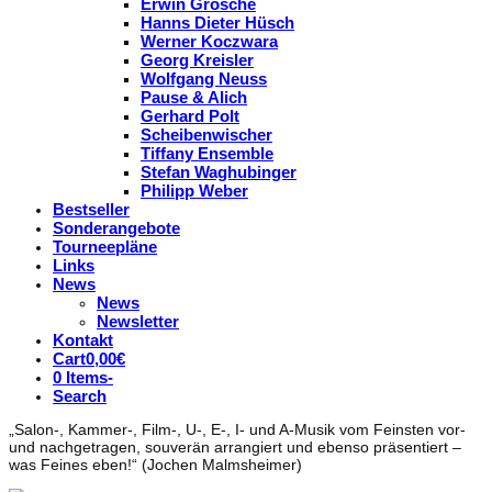
Erwin Grosche
Hanns Dieter Hüsch
Werner Koczwara
Georg Kreisler
Wolfgang Neuss
Pause & Alich
Gerhard Polt
Scheibenwischer
Tiffany Ensemble
Stefan Waghubinger
Philipp Weber
Bestseller
Sonderangebote
Tourneepläne
Links
News
News
Newsletter
Kontakt
Cart
0,00
€
0 Items
-
Search
„Salon-, Kammer-, Film-, U-, E-, I- und A-Musik vom Feinsten vor-
und nachgetragen, souverän arrangiert und ebenso präsentiert –
was Feines eben!“ (Jochen Malmsheimer)