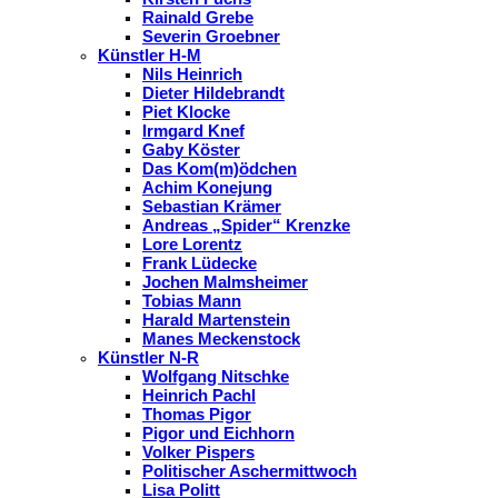
Rainald Grebe
Severin Groebner
Künstler H-M
Nils Heinrich
Dieter Hildebrandt
Piet Klocke
Irmgard Knef
Gaby Köster
Das Kom(m)ödchen
Achim Konejung
Sebastian Krämer
Andreas „Spider“ Krenzke
Lore Lorentz
Frank Lüdecke
Jochen Malmsheimer
Tobias Mann
Harald Martenstein
Manes Meckenstock
Künstler N-R
Wolfgang Nitschke
Heinrich Pachl
Thomas Pigor
Pigor und Eichhorn
Volker Pispers
Politischer Aschermittwoch
Lisa Politt