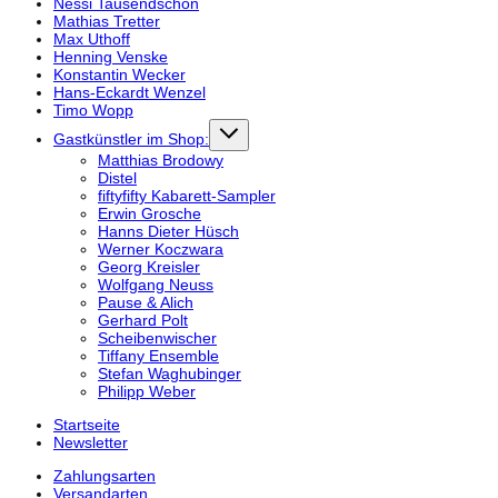
Nessi Tausendschön
Mathias Tretter
Max Uthoff
Henning Venske
Konstantin Wecker
Hans-Eckardt Wenzel
Timo Wopp
Gastkünstler im Shop:
Matthias Brodowy
Distel
fiftyfifty Kabarett-Sampler
Erwin Grosche
Hanns Dieter Hüsch
Werner Koczwara
Georg Kreisler
Wolfgang Neuss
Pause & Alich
Gerhard Polt
Scheibenwischer
Tiffany Ensemble
Stefan Waghubinger
Philipp Weber
Startseite
Newsletter
Zahlungsarten
Versandarten