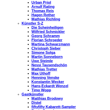
Urban Priol
Arnulf Rating
Thomas Reis
Hagen Rether
Mathias Richling
Künstler S-Z
Die Scheinheiligen
Wilfried Schmickler
Georg Schramm
Florian Schroeder
Martina Schwarzmann
Christoph Sieber
Simone Solga
Martin Sonneborn
Uwe Steimle
Nessi Tausendschön
Mathias Tretter
Max Uthoff
Henning Venske
Konstantin Wecker
Hans-Eckardt Wenzel
Timo Wopp
Gastkünstler
Matthias Brodowy
Distel
fiftyfifty Kabarett-Sampler