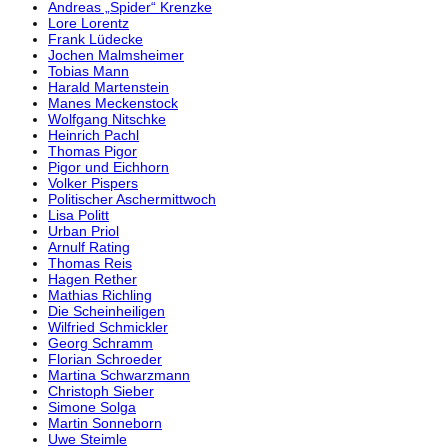
Andreas „Spider“ Krenzke
Lore Lorentz
Frank Lüdecke
Jochen Malmsheimer
Tobias Mann
Harald Martenstein
Manes Meckenstock
Wolfgang Nitschke
Heinrich Pachl
Thomas Pigor
Pigor und Eichhorn
Volker Pispers
Politischer Aschermittwoch
Lisa Politt
Urban Priol
Arnulf Rating
Thomas Reis
Hagen Rether
Mathias Richling
Die Scheinheiligen
Wilfried Schmickler
Georg Schramm
Florian Schroeder
Martina Schwarzmann
Christoph Sieber
Simone Solga
Martin Sonneborn
Uwe Steimle