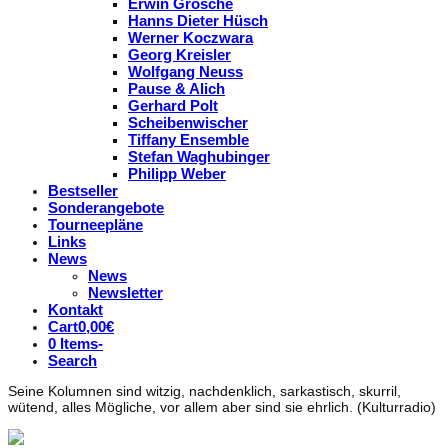
Erwin Grosche
Hanns Dieter Hüsch
Werner Koczwara
Georg Kreisler
Wolfgang Neuss
Pause & Alich
Gerhard Polt
Scheibenwischer
Tiffany Ensemble
Stefan Waghubinger
Philipp Weber
Bestseller
Sonderangebote
Tourneepläne
Links
News
News
Newsletter
Kontakt
Cart
0,00
€
0 Items
-
Search
Seine Kolumnen sind witzig, nachdenklich, sarkastisch, skurril,
wütend, alles Mögliche, vor allem aber sind sie ehrlich. (Kulturradio)