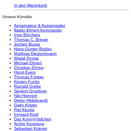
15,90€
12,90€.
In den Warenkorb
Unsere Künstler
Annamateur & Aussensaiter
Bader-Ehnert-Kommando
Ingo Börchers
Thomas C. Breuer
Jochen Busse
Hans-Günter Butzko
Matthias Deutschmann
Wiglaf Droste
Michael Ehnert
Christian Ehring
Horst Evers
Thomas Freitag
Kirsten Fuchs
Rainald Grebe
Severin Groebner
Nils Heinrich
Dieter Hildebrandt
Gaby Köster
Piet Klocke
Irmgard Knef
Das Kom(m)ödchen
Achim Konejung
Sebastian Krämer