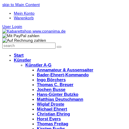
skip to Main Content
Mein Konto
Warenkorb
User Login
search
Search
Start
Künstler
Künstler A-G
Annamateur & Aussensaiter
Bader-Ehnert-Kommando
Ingo Börchers
Thomas C. Breuer
Jochen Busse
Hans-Günter Butzko
Matthias Deutschmann
Wiglaf Droste
Michael Ehnert
Christian Ehring
Horst Evers
Thomas Freitag
Kirsten Fuchs