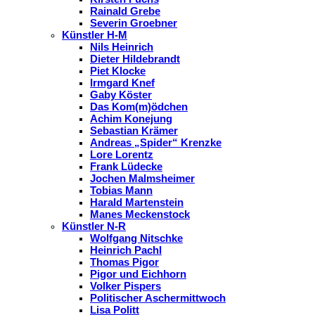
Rainald Grebe
Severin Groebner
Künstler H-M
Nils Heinrich
Dieter Hildebrandt
Piet Klocke
Irmgard Knef
Gaby Köster
Das Kom(m)ödchen
Achim Konejung
Sebastian Krämer
Andreas „Spider“ Krenzke
Lore Lorentz
Frank Lüdecke
Jochen Malmsheimer
Tobias Mann
Harald Martenstein
Manes Meckenstock
Künstler N-R
Wolfgang Nitschke
Heinrich Pachl
Thomas Pigor
Pigor und Eichhorn
Volker Pispers
Politischer Aschermittwoch
Lisa Politt