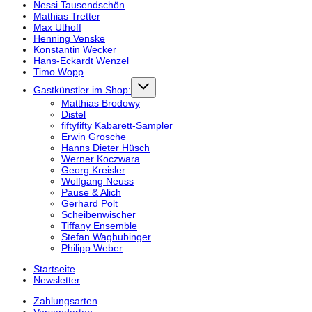
Nessi Tausendschön
Mathias Tretter
Max Uthoff
Henning Venske
Konstantin Wecker
Hans-Eckardt Wenzel
Timo Wopp
Gastkünstler im Shop:
Matthias Brodowy
Distel
fiftyfifty Kabarett-Sampler
Erwin Grosche
Hanns Dieter Hüsch
Werner Koczwara
Georg Kreisler
Wolfgang Neuss
Pause & Alich
Gerhard Polt
Scheibenwischer
Tiffany Ensemble
Stefan Waghubinger
Philipp Weber
Startseite
Newsletter
Zahlungsarten
Versandarten