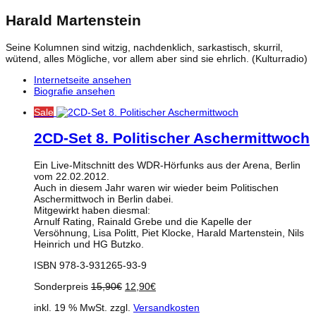
Harald Martenstein
Seine Kolumnen sind witzig, nachdenklich, sarkastisch, skurril,
wütend, alles Mögliche, vor allem aber sind sie ehrlich. (Kulturradio)
Internetseite ansehen
Biografie ansehen
Sale
2CD-Set 8. Politischer Aschermittwoch
Ein Live-Mitschnitt des WDR-Hörfunks aus der Arena, Berlin
vom 22.02.2012.
Auch in diesem Jahr waren wir wieder beim Politischen
Aschermittwoch in Berlin dabei.
Mitgewirkt haben diesmal:
Arnulf Rating, Rainald Grebe und die Kapelle der
Versöhnung, Lisa Politt, Piet Klocke, Harald Martenstein, Nils
Heinrich und HG Butzko.
ISBN 978-3-931265-93-9
Ursprünglicher
Aktueller
Sonderpreis
15,90
€
12,90
€
Preis
Preis
inkl. 19 % MwSt.
zzgl.
Versandkosten
war:
ist: