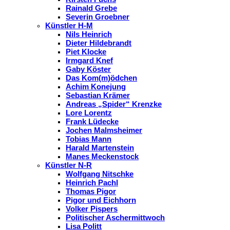
Rainald Grebe
Severin Groebner
Künstler H-M
Nils Heinrich
Dieter Hildebrandt
Piet Klocke
Irmgard Knef
Gaby Köster
Das Kom(m)ödchen
Achim Konejung
Sebastian Krämer
Andreas „Spider“ Krenzke
Lore Lorentz
Frank Lüdecke
Jochen Malmsheimer
Tobias Mann
Harald Martenstein
Manes Meckenstock
Künstler N-R
Wolfgang Nitschke
Heinrich Pachl
Thomas Pigor
Pigor und Eichhorn
Volker Pispers
Politischer Aschermittwoch
Lisa Politt