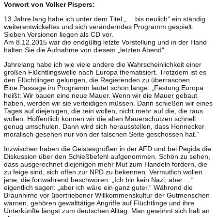
Vorwort von Volker Pispers:
13 Jahre lang habe ich unter dem Titel „… bis neulich“ ein ständig
weiterentwickeltes und sich veränderndes Programm gespielt.
Sieben Versionen liegen als CD vor.
Am 8.12.2015 war die endgültig letzte Vorstellung und in der Hand
halten Sie die Aufnahme von diesem „letzten Abend“.
Jahrelang habe ich wie viele andere die Wahrscheinlichkeit einer
großen Flüchtlingswelle nach Europa thematisiert. Trotzdem ist es
den Flüchtlingen gelungen, die Regierenden zu überraschen.
Eine Passage im Programm lautet schon lange: „Festung Europa
heißt: Wir bauen eine neue Mauer. Wenn wir die Mauer gebaut
haben, werden wir sie verteidigen müssen. Dann schießen wir eines
Tages auf diejenigen, die rein wollen, nicht mehr auf die, die raus
wollen. Hoffentlich können wir die alten Mauerschützen schnell
genug umschulen. Dann wird sich herausstellen, dass Honnecker
moralisch gesehen nur von der falschen Seite geschossen hat.“
Inzwischen haben die Geistesgrößen in der AFD und bei Pegida die
Diskussion über den Schießbefehl aufgenommen. Schön zu sehen,
dass ausgerechnet diejenigen mehr Mut zum Handeln fordern, die
zu feige sind, sich offen zur NPD zu bekennen. Vermutlich wollen
jene, die fortwährend beschwören: „Ich bin kein Nazi, aber …“
eigentlich sagen: „aber ich wäre ein ganz guter.“ Während die
Braunhirne vor übertriebener Willkommenskultur der Gutmenschen
warnen, gehören gewalttätige Angriffe auf Flüchtlinge und ihre
Unterkünfte längst zum deutschen Alltag. Man gewöhnt sich halt an