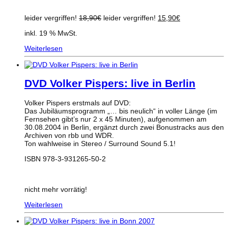
Ursprünglicher
Aktueller
leider vergriffen!
18,90
€
leider vergriffen!
15,90
€
Preis
Preis
inkl. 19 % MwSt.
war:
ist:
18,90€
15,90€.
Weiterlesen
DVD Volker Pispers: live in Berlin
Volker Pispers erstmals auf DVD:
Das Jubiläumsprogramm „… bis neulich“ in voller Länge (im
Fernsehen gibt’s nur 2 x 45 Minuten), aufgenommen am
30.08.2004 in Berlin, ergänzt durch zwei Bonustracks aus den
Archiven von rbb und WDR.
Ton wahlweise in Stereo / Surround Sound 5.1!
ISBN 978-3-931265-50-2
nicht mehr vorrätig!
Weiterlesen