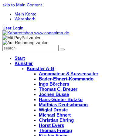
skip to Main Content
Mein Konto
Warenkorb
User Login
search
Search
Start
Künstler
Künstler A-G
Annamateur & Aussensaiter
Bader-Ehnert-Kommando
Ingo Börchers
Thomas C. Breuer
Jochen Busse
Hans-Günter Butzko
Matthias Deutschmann
Wiglaf Droste
Michael Ehnert
Christian Ehring
Horst Evers
Thomas Freitag
Kirsten Fuchs