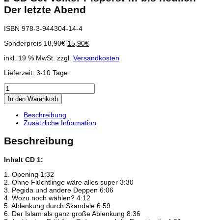
Der letzte Abend
ISBN 978-3-944304-14-4
Ursprünglicher
Aktueller
Sonderpreis
18,90
€
15,90
€
Preis
Preis
inkl. 19 % MwSt.
zzgl.
Versandkosten
war:
ist:
18,90€
15,90€.
Lieferzeit:
3-10 Tage
2
CD
In den Warenkorb
Set
Volker
Beschreibung
Pispers:
Zusätzliche Information
...
bis
Beschreibung
neulich
-
Der
Inhalt CD 1:
letzte
Abend
1. Opening 1:32
Menge
2. Ohne Flüchtlinge wäre alles super 3:30
3. Pegida und andere Deppen 6:06
4. Wozu noch wählen? 4:12
5. Ablenkung durch Skandale 6:59
6. Der Islam als ganz große Ablenkung 8:36