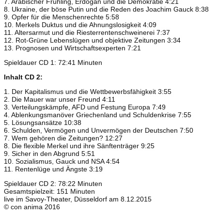
7. Arabischer Frühling, Erdogan und die Demokratie 4:21
8. Ukraine, der böse Putin und die Reden des Joachim Gauck 8:38
9. Opfer für die Menschenrechte 5:58
10. Merkels Duktus und die Ahnungslosigkeit 4:09
11. Altersarmut und die Riesterrentenschweinerei 7:37
12. Rot-Grüne Lebenslügen und objektive Zeitungen 3:34
13. Prognosen und Wirtschaftsexperten 7:21
Spieldauer CD 1: 72:41 Minuten
Inhalt CD 2:
1. Der Kapitalismus und die Wettbewerbsfähigkeit 3:55
2. Die Mauer war unser Freund 4:11
3. Verteilungskämpfe, AFD und Festung Europa 7:49
4. Ablenkungsmanöver Griechenland und Schuldenkrise 7:55
5. Lösungsansätze 10:38
6. Schulden, Vermögen und Unvermögen der Deutschen 7:50
7. Wem gehören die Zeitungen? 12:27
8. Die flexible Merkel und ihre Sänftenträger 9:25
9. Sicher in den Abgrund 5:51
10. Sozialismus, Gauck und NSA 4:54
11. Rentenlüge und Ängste 3:19
Spieldauer CD 2: 78:22 Minuten
Gesamtspielzeit: 151 Minuten
live im Savoy-Theater, Düsseldorf am 8.12.2015
© con anima 2016