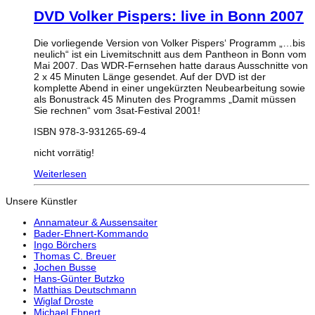
DVD Volker Pispers: live in Bonn 2007
Die vorliegende Version von Volker Pispers‘ Programm „…bis
neulich“ ist ein Livemitschnitt aus dem Pantheon in Bonn vom
Mai 2007. Das WDR-Fernsehen hatte daraus Ausschnitte von
2 x 45 Minuten Länge gesendet. Auf der DVD ist der
komplette Abend in einer ungekürzten Neubearbeitung sowie
als Bonustrack 45 Minuten des Programms „Damit müssen
Sie rechnen“ vom 3sat-Festival 2001!
ISBN 978-3-931265-69-4
nicht vorrätig!
Weiterlesen
Unsere Künstler
Annamateur & Aussensaiter
Bader-Ehnert-Kommando
Ingo Börchers
Thomas C. Breuer
Jochen Busse
Hans-Günter Butzko
Matthias Deutschmann
Wiglaf Droste
Michael Ehnert