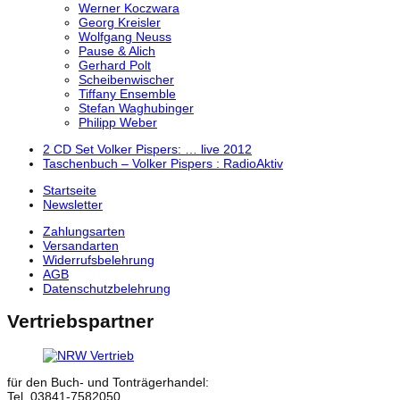
Werner Koczwara
Georg Kreisler
Wolfgang Neuss
Pause & Alich
Gerhard Polt
Scheibenwischer
Tiffany Ensemble
Stefan Waghubinger
Philipp Weber
previous
2 CD Set Volker Pispers: … live 2012
post:
next
Taschenbuch – Volker Pispers : RadioAktiv
post:
Startseite
Newsletter
Zahlungsarten
Versandarten
Widerrufsbelehrung
AGB
Datenschutzbelehrung
Vertriebspartner
für den Buch- und Tonträgerhandel:
Tel. 03841-7582050