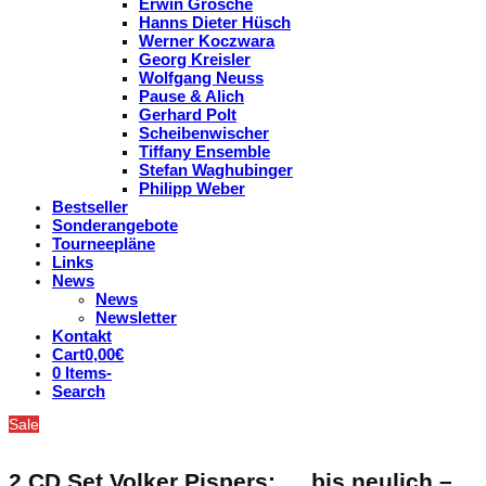
Erwin Grosche
Hanns Dieter Hüsch
Werner Koczwara
Georg Kreisler
Wolfgang Neuss
Pause & Alich
Gerhard Polt
Scheibenwischer
Tiffany Ensemble
Stefan Waghubinger
Philipp Weber
Bestseller
Sonderangebote
Tourneepläne
Links
News
News
Newsletter
Kontakt
Cart
0,00
€
0 Items
-
Search
Sale
2 CD Set Volker Pispers: … bis neulich –