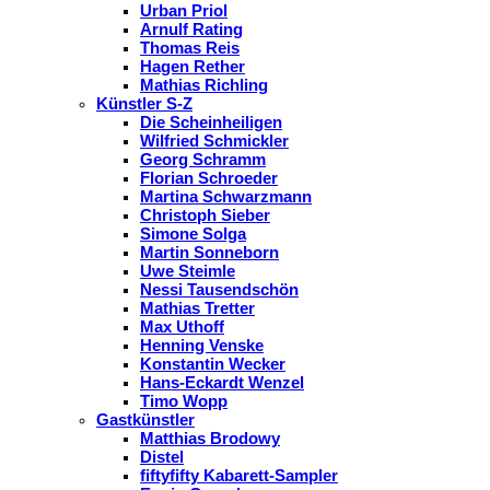
Urban Priol
Arnulf Rating
Thomas Reis
Hagen Rether
Mathias Richling
Künstler S-Z
Die Scheinheiligen
Wilfried Schmickler
Georg Schramm
Florian Schroeder
Martina Schwarzmann
Christoph Sieber
Simone Solga
Martin Sonneborn
Uwe Steimle
Nessi Tausendschön
Mathias Tretter
Max Uthoff
Henning Venske
Konstantin Wecker
Hans-Eckardt Wenzel
Timo Wopp
Gastkünstler
Matthias Brodowy
Distel
fiftyfifty Kabarett-Sampler