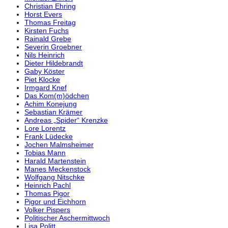
Christian Ehring
Horst Evers
Thomas Freitag
Kirsten Fuchs
Rainald Grebe
Severin Groebner
Nils Heinrich
Dieter Hildebrandt
Gaby Köster
Piet Klocke
Irmgard Knef
Das Kom(m)ödchen
Achim Konejung
Sebastian Krämer
Andreas „Spider“ Krenzke
Lore Lorentz
Frank Lüdecke
Jochen Malmsheimer
Tobias Mann
Harald Martenstein
Manes Meckenstock
Wolfgang Nitschke
Heinrich Pachl
Thomas Pigor
Pigor und Eichhorn
Volker Pispers
Politischer Aschermittwoch
Lisa Politt