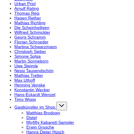
Urban Priol
Arnulf Rating
Thomas Reis
Hagen Rether
Mathias Richling
Die Scheinheiligen
Wilfried Schmickler
Georg Schramm
Florian Schroeder
Martina Schwarzmann
Christoph Sieber
Simone Solga
Martin Sonneborn
Uwe Steimle
Nessi Tausendschön
Mathias Tretter
Max Uthoff
Henning Venske
Konstantin Wecker
Hans-Eckardt Wenzel
Timo Wopp
Gastkünstler im Shop:
Matthias Brodowy
Distel
fiftyfifty Kabarett-Sampler
Erwin Grosche
Hanns Dieter Hüsch