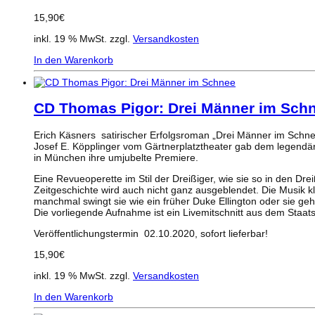
15,90
€
inkl. 19 % MwSt.
zzgl.
Versandkosten
In den Warenkorb
CD Thomas Pigor: Drei Männer im Sch
Erich Käsners satirischer Erfolgsroman „Drei Männer im Schnee
Josef E. Köpplinger vom Gärtnerplatztheater gab dem legendär
in München ihre umjubelte Premiere.
Eine Revueoperette im Stil der Dreißiger, wie sie so in den D
Zeitgeschichte wird auch nicht ganz ausgeblendet. Die Musik kl
manchmal swingt sie wie ein früher Duke Ellington oder sie geh
Die vorliegende Aufnahme ist ein Livemitschnitt aus dem Staa
Veröffentlichungstermin 02.10.2020, sofort lieferbar!
15,90
€
inkl. 19 % MwSt.
zzgl.
Versandkosten
In den Warenkorb