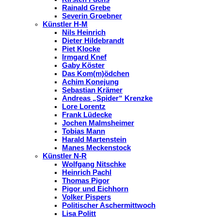
Rainald Grebe
Severin Groebner
Künstler H-M
Nils Heinrich
Dieter Hildebrandt
Piet Klocke
Irmgard Knef
Gaby Köster
Das Kom(m)ödchen
Achim Konejung
Sebastian Krämer
Andreas „Spider“ Krenzke
Lore Lorentz
Frank Lüdecke
Jochen Malmsheimer
Tobias Mann
Harald Martenstein
Manes Meckenstock
Künstler N-R
Wolfgang Nitschke
Heinrich Pachl
Thomas Pigor
Pigor und Eichhorn
Volker Pispers
Politischer Aschermittwoch
Lisa Politt