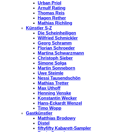
Urban Priol
Arnulf Rating
Thomas Reis
Hagen Rether
Mathias Richling
Künstler S-Z
Die Scheinheiligen
Wilfried Schmickler
Georg Schramm
Florian Schroeder
Martina Schwarzmann
Christoph Sieber
Simone Solga
Martin Sonneborn
Uwe Steimle
Nessi Tausendschön
Mathias Tretter
Max Uthoff
Henning Venske
Konstantin Wecker
Hans-Eckardt Wenzel
Timo Wopp
Gastkünstler
Matthias Brodowy
Distel
fiftyfifty Kabarett-Sampler