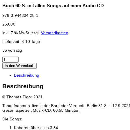
Buch 60 S. mit allen Songs auf einer Audio CD
978-3-944304-28-1
25,00
€
inkl. 7 % MwSt.
zzgl.
Versandkosten
Lieferzeit:
3-10 Tage
35 vorrätig
Buch
+
In den Warenkorb
CD
Pigor
Beschreibung
singt,
Benedikt
Beschreibung
Eichhorn
muss
begleiten
© Thomas Pigor 2021
-
Vol.
Tonaufnahmen: live in der Bar jeder Vernunft, Berlin 31.8. – 12.9.202
X
Gesamtspielzeit Musik-CD: 60:55 Minuten
Menge
Die Songs:
Kabarett über alles 3:34