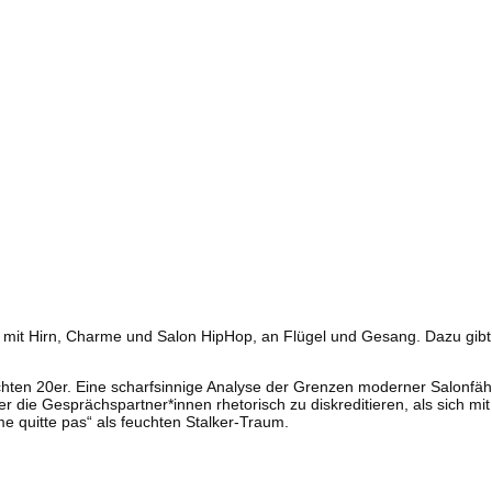
n, mit Hirn, Charme und Salon HipHop, an Flügel und Gesang. Dazu gib
ten 20er. Eine scharfsinnige Analyse der Grenzen moderner Salonfähig
eber die Gesprächspartner*innen rhetorisch zu diskreditieren, als sich 
e quitte pas“ als feuchten Stalker-Traum.