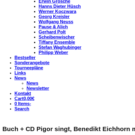
Erwin Grosche
Hanns Dieter Hüsch
Werner Koczwara
Georg Kreisler
Wolfgang Neuss
Pause & Alich
Gerhard Polt
Scheibenwischer
Tiffany Ensemble
Stefan Waghubinger
Philipp Weber
Bestseller
Sonderangebote
Tourneepläne
Links
News
News
Newsletter
Kontakt
Cart
0,00
€
0 Items
-
Search
Buch + CD Pigor singt, Benedikt Eichhorn m