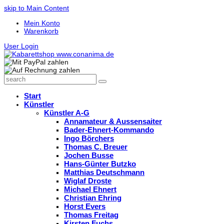
skip to Main Content
Mein Konto
Warenkorb
User Login
search
Search
Start
Künstler
Künstler A-G
Annamateur & Aussensaiter
Bader-Ehnert-Kommando
Ingo Börchers
Thomas C. Breuer
Jochen Busse
Hans-Günter Butzko
Matthias Deutschmann
Wiglaf Droste
Michael Ehnert
Christian Ehring
Horst Evers
Thomas Freitag
Kirsten Fuchs