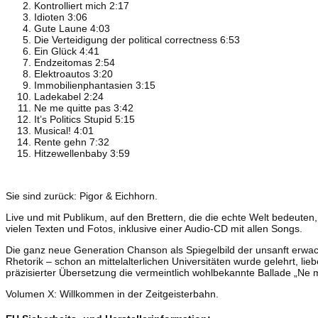
Kontrolliert mich 2:17
Idioten 3:06
Gute Laune 4:03
Die Verteidigung der political correctness 6:53
Ein Glück 4:41
Endzeitomas 2:54
Elektroautos 3:20
Immobilienphantasien 3:15
Ladekabel 2:24
Ne me quitte pas 3:42
It’s Politics Stupid 5:15
Musical! 4:01
Rente gehn 7:32
Hitzewellenbaby 3:59
Sie sind zurück: Pigor & Eichhorn.
Live und mit Publikum, auf den Brettern, die die echte Welt bedeute
vielen Texten und Fotos, inklusive einer Audio-CD mit allen Songs.
Die ganz neue Generation Chanson als Spiegelbild der unsanft erwach
Rhetorik – schon an mittelalterlichen Universitäten wurde gelehrt, li
präzisierter Übersetzung die vermeintlich wohlbekannte Ballade „Ne m
Volumen X: Willkommen in der Zeitgeisterbahn.