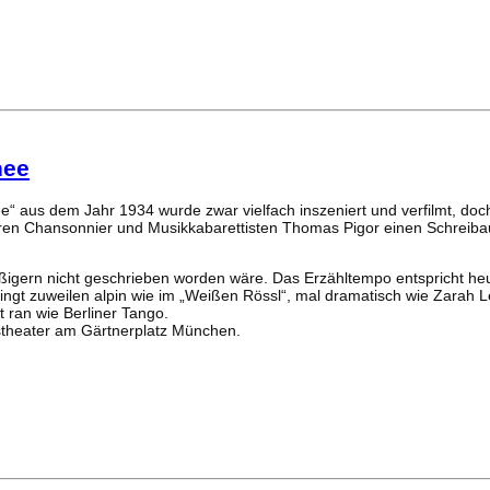
nee
“ aus dem Jahr 1934 wurde zwar vielfach inszeniert und verfilmt, doch
en Chansonnier und Musikkabarettisten Thomas Pigor einen Schreibauft
reißigern nicht geschrieben worden wäre. Das Erzähltempo entspricht h
ingt zuweilen alpin wie im „Weißen Rössl“, mal dramatisch wie Zarah L
t ran wie Berliner Tango.
tstheater am Gärtnerplatz München.